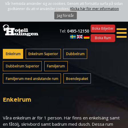
Vår hemsida använder sig av cookies. Genom att fortsätta surfa på sidan
godkänner du att vi använder cookies.
Klicka här för mer information
.
Jag förstår
Boka Biljetter
Tel:
0495-12150
Boka Rum
Enkelrum
Enkelrum Superior
Dubbelrum
Dubbelrum Superior
Familjerum
Familjerum med anslutande rum
Boendepaket
Enkelrum
Våra enkelrum är för 1 person. Här finns en enkelsäng samt
en fåtölj, skrivbord samt badrum med dusch. Dessa rum