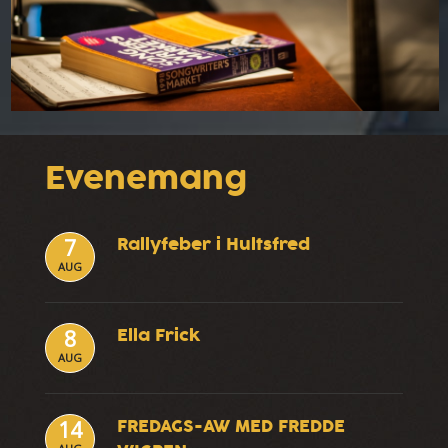
Evenemang
Rallyfeber i Hultsfred
7
AUG
Ella Frick
8
AUG
FREDAGS-AW MED FREDDE
14