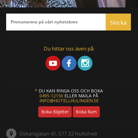
Skicka
Du hittar oss även på:
*
DU KAN RINGA OSS OCH BOKA
0495-12150
ELLER MAILA PÅ
INFO@HOTELLHULINGEN.SE
Boka Biljetter
Boka Rum
Oskarsgatan 41, 577 22 Hultsfred