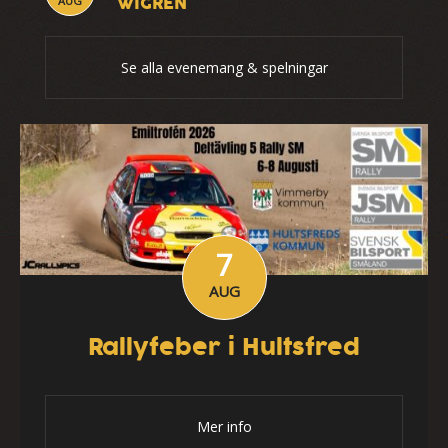
WIGREN
AUG
Se alla evenemang & spelningar
7
AUG
Rallyfeber i Hultsfred
Mer info