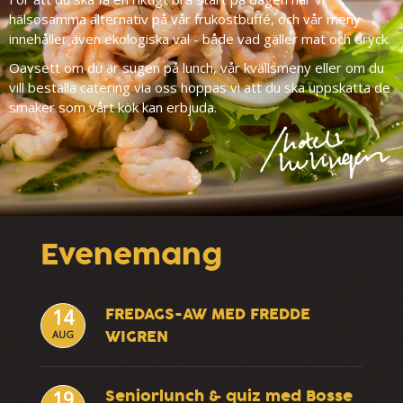
hälsosamma alternativ på vår frukostbuffé, och vår meny
innehåller även ekologiska val - både vad gäller mat och dryck.
Oavsett om du är sugen på lunch, vår kvällsmeny eller om du
vill beställa catering via oss hoppas vi att du ska uppskatta de
smaker som vårt kök kan erbjuda.
Evenemang
FREDAGS-AW MED FREDDE
14
WIGREN
AUG
Seniorlunch & quiz med Bosse
19