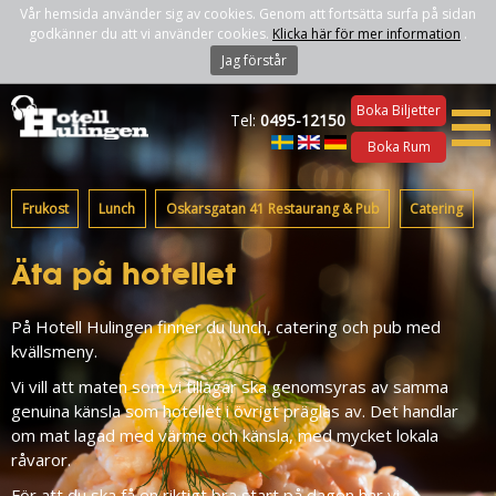
Vår hemsida använder sig av cookies. Genom att fortsätta surfa på sidan
godkänner du att vi använder cookies.
Klicka här för mer information
.
Jag förstår
Boka Biljetter
Tel:
0495-12150
Boka Rum
Frukost
Lunch
Oskarsgatan 41 Restaurang & Pub
Catering
Äta på hotellet
På Hotell Hulingen finner du lunch, catering och pub med
kvällsmeny.
Vi vill att maten som vi tillagar ska genomsyras av samma
genuina känsla som hotellet i övrigt präglas av. Det handlar
om mat lagad med värme och känsla, med mycket lokala
råvaror.
För att du ska få en riktigt bra start på dagen har vi