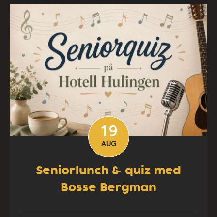
19
AUG
Seniorlunch & quiz med
Bosse Bergman