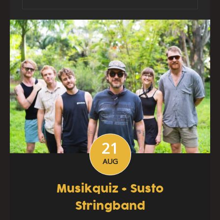
21
AUG
Musikquiz + Susto
Stringband