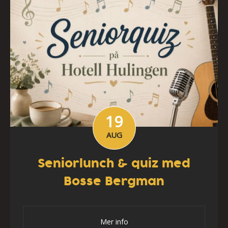
19
AUG
Seniorlunch & quiz med
Bosse Bergman
Mer info