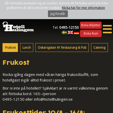
Vår hemsida använder sig av cookies. Genom att fortsätta surfa på sidan
godkänner du att vi använder cookies.
Klicka här för mer information
.
Jag förstår
Boka Biljetter
Tel:
0495-12150
Boka Rum
Frukost
Lunch
Oskarsgatan 41 Restaurang & Pub
Catering
Frukost
Rocka igång dagen med våran häriga frukostbuffé, som
hotellgäst ingår alltid frukost i priset.
Bor ni inte på hotellet? Självklart är ni varmt välkomna genom
att förboka bord. 165:-/person
0495-12150 eller info@hotellhulingen.se
Frukosttider 10/8 - 16/8: