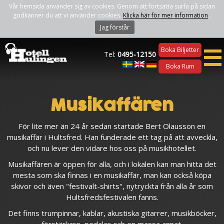
Vår hemsida använder sig av cookies. Genom att fortsätta surfa på sidan
godkänner du att vi använder cookies.
Klicka här för mer information
.
Jag förstår
Boka Biljetter
Tel:
0495-12150
Boka Rum
Musikaffären
För lite mer än 24 år sedan startade Bert Olausson en
musikaffär i Hultsfred. Han funderade ett tag på att avveckla,
och nu lever den vidare hos oss på musikhotellet.
Musikaffären är öppen för alla, och i lokalen kan man hitta det
mesta som ska finnas i en musikaffär, man kan också köpa
skivor och även "festivalt-shirts", nytryckta från alla år som
Hultsfredsfestivalen fanns.
Det finns trumpinnar, kablar, akustiska gitarrer, musikböcker,