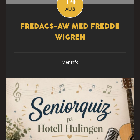
14
AUG
FREDAGS-AW MED FREDDE
WIGREN
Mer info