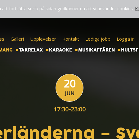
att fortsätta surfa på sidan godkänner du att vi använder cookies.
Kl
ss
Galleri
Upplevelser
Kontakt
Lediga jobb
Logga in
MANG
TAKRELAX
KARAOKE
MUSIKAFFÄREN
HULTSF
20
JUN
17:30-23:00
rländerna – Sv