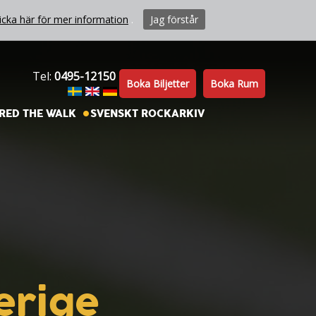
icka här för mer information
.
Jag förstår
Tel:
0495-12150
Boka Biljetter
Boka Rum
RED THE WALK
SVENSKT ROCKARKIV
erige