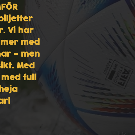
MFÖR
iljetter
. Vi har
ommer med
rmar – men
ikt. Med
 med full
heja
ar!