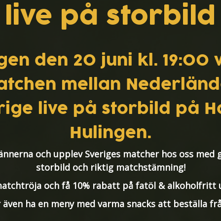
live på storbild
en den 20 juni kl. 19:00 v
tchen mellan Nederländ
rige live på storbild på Ho
Hulingen.
ännerna och upplev Sveriges matcher hos oss med 
storbild och riktig matchstämning!
atchtröja och få 10% rabatt på fatöl & alkoholfritt
även ha en meny med varma snacks att beställa frå