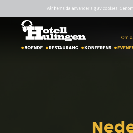
Vår hemsida använder sig av cookies. Genom 
Om o
BOENDE
RESTAURANG
KONFERENS
EVENE
Nede