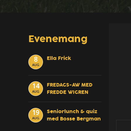
Evenemang
Ella Frick
8
AUG
FREDAGS-AW MED
14
FREDDE WIGREN
AUG
Seniorlunch & quiz
19
med Bosse Bergman
AUG