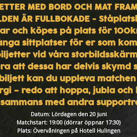
JETTER MED BORD OCH MAT FRA
LDEN ÄR FULLBOKADE -
Ståplatsb
var och köpes på plats för 100kr
nga sittplatser för er som k
iljetter vid våra storbildsskä
ra att dessa har delvis skymd s
biljett kan du uppleva matchen
rgi – redo att hoppa, jubla och 
llsammans med andra supportr
Datum:
Lördagen den 20 juni
Matchstart:
19:00 (dörrar öppnar 17:30)
Plats:
Övervåningen på Hotell Hulingen