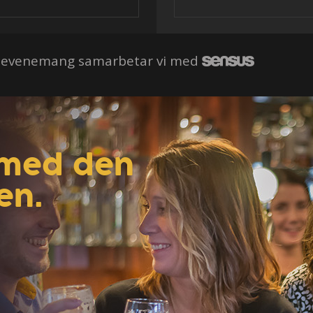
a evenemang samarbetar vi med
, med den
en.