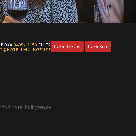
H BOKA
0495-12150
ELLER
Boka Biljetter
Boka Rum
FO@HOTELLHULINGEN.SE
info@hotellhulingen.se