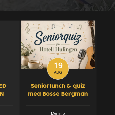
19
AUG
ED
Seniorlunch & quiz
EN
med Bosse Bergman
Mer info