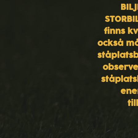
BIL
STORBI
finns k
också må
ståplatsb
observe
ståplats
ene
ti