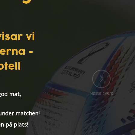
isar vi
erna -
tell
Nästa event
god mat,
 under matchen!
n på plats!